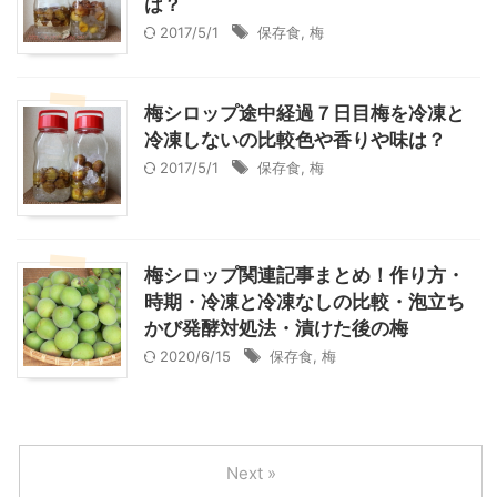
は？
2017/5/1
保存食
,
梅
梅シロップ途中経過７日目梅を冷凍と
冷凍しないの比較色や香りや味は？
2017/5/1
保存食
,
梅
梅シロップ関連記事まとめ！作り方・
時期・冷凍と冷凍なしの比較・泡立ち
かび発酵対処法・漬けた後の梅
2020/6/15
保存食
,
梅
Next »