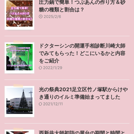
圧力鍋で簡単！つぶあんの作り方＆砂
糖の種類と割合は？
2025/2/6
ドクターシンの開運手相診断川崎大師
でみてもらった！どこにいるかと内容
をご紹介
2022/1/29
光の祭典2021足立区竹ノ塚駅からけや
き通りのイルミ準備始まってました
2021/12/11
西新井大師初詣の屋台の期間と時間と