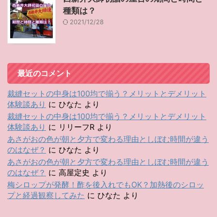
種類は？
2021/12/28
最近のコメント
裁縫セットの中身は100均で揃う？メリットとデメリット
体験談あり
に
ひなた
より
裁縫セットの中身は100均で揃う？メリットとデメリット
体験談あり
に
リリーフR
より
あさがおの色が朝と夕方で変わる理由としぼむ時間が違う
のはなぜ？
に
ひなた
より
あさがおの色が朝と夕方で変わる理由としぼむ時間が違う
のはなぜ？
に
高屋定史
より
梅シロップが発酵！酢を後入れでもOK？加熱後のシロッ
プと経過観察してみた
に
ひなた
より