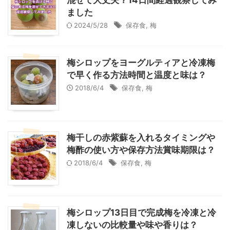
混ぜて大丈夫？14日間経過観察してみ
ました
2024/5/28
保存食
,
梅
梅シロップをヨーグルティアと冷凍梅
で早く作る方法時間と温度と味は？
2018/6/4
保存食
,
梅
梅干しの赤紫蘇を入れるタイミングや
梅酢の使い方や保存方法賞味期限は？
2018/6/4
保存食
,
梅
梅シロップ13日目で完成梅を冷凍と冷
凍しないの比較量や味や香りは？