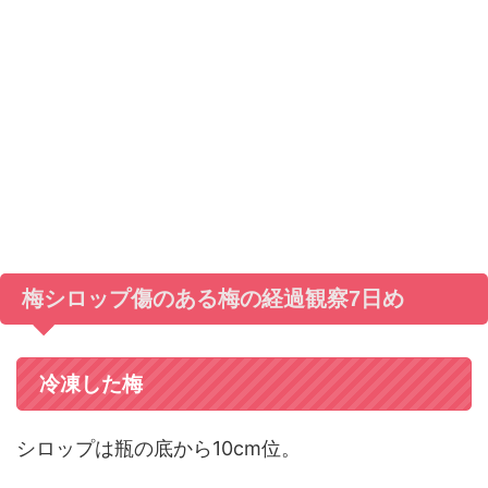
梅シロップ傷のある梅の経過観察7日め
冷凍した梅
シロップは瓶の底から10cm位。