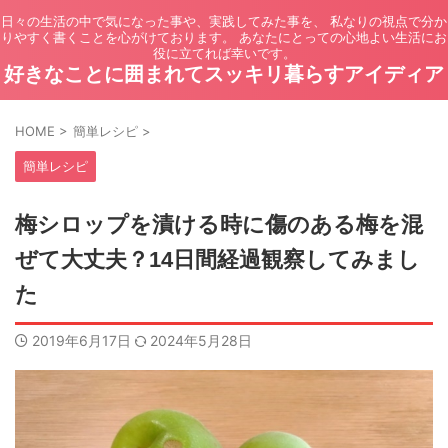
日々の生活の中で気になった事や、実践してみた事を、 私なりの視点で分か
りやすく書くことを心がけております。 あなたにとっての心地よい生活にお
役に立てれば幸いです。
好きなことに囲まれてスッキリ暮らすアイディア
HOME
>
簡単レシピ
>
簡単レシピ
梅シロップを漬ける時に傷のある梅を混
ぜて大丈夫？14日間経過観察してみまし
た
2019年6月17日
2024年5月28日