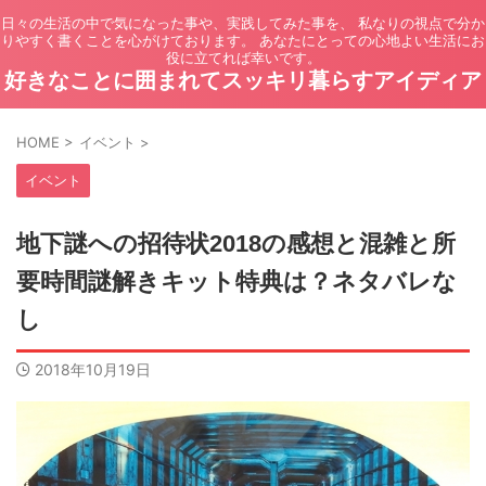
日々の生活の中で気になった事や、実践してみた事を、 私なりの視点で分か
りやすく書くことを心がけております。 あなたにとっての心地よい生活にお
役に立てれば幸いです。
好きなことに囲まれてスッキリ暮らすアイディア
HOME
>
イベント
>
イベント
地下謎への招待状2018の感想と混雑と所
要時間謎解きキット特典は？ネタバレな
し
2018年10月19日