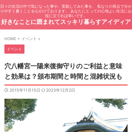
日々の生活の中で気になった事や、実践してみた事を、 私なりの視点で分か
りやすく書くことを心がけております。 あなたにとっての心地よい生活にお
役に立てれば幸いです。
好きなことに囲まれてスッキリ暮らすアイディア
HOME
>
イベント
>
イベント
穴八幡宮一陽来復御守りのご利益と意味
と効果は？頒布期間と時間と混雑状況も
2015年11月15日
2023年12月2日