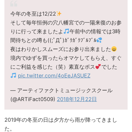
今年の冬至は12/22
そして毎年恒例の穴八幡宮での一陽来復のお参
りに行って来ましたよ
午前中の情報では3時
間待ちとの噂も((;ﾟДﾟ)ｶﾞｸｶﾞｸﾌﾞﾙﾌﾞﾙ
夜はわりかしスムーズにお参り出来ました
境内でゆずを買ったらオマケしてもらえ、すぐ
にご利益を感じた（笑）素直なボス
でした
pic.twitter.com/4oEeJASUEZ
— アーティファクトミュージックスクール
(@ARTiFact0509)
2018年12月22日
2019年の冬至の日は夕方から雨が降ってきまし
た。