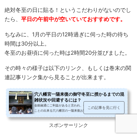
絶対冬至の日に貼る！というこだわりがないのでし
たら、
平日の午前中が空いていておすすめです。
ちなみに、1月の平日の12時過ぎに伺った時の待ち
時間は30分以上。
冬至のお昼頃に伺った時は2時間20分並びました。
その時々の様子は以下のリンク、もしくは巻末の関
連記事リンク集から見ることが出来ます。
穴八幡宮一陽来復の御守冬至に授かるまでの混
雑状況や回避するには？
金銀融通にご利益があると言われ、冬至から節分までのみ授かる
この記事を見に行く
ことの出来る穴八幡宮の一陽来復お守り。これまでは平日に授か
りに伺っていましたが、混雑覚悟...
スポンサーリンク