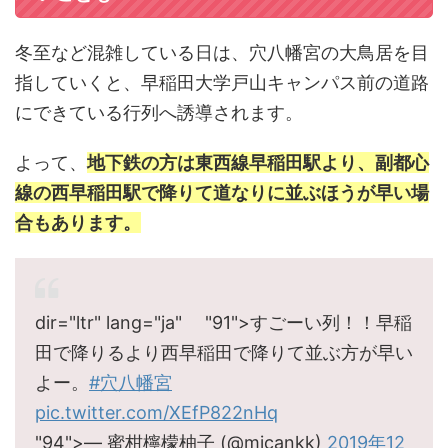
冬至など混雑している日は、穴八幡宮の大鳥居を目
指していくと、早稲田大学戸山キャンパス前の道路
にできている行列へ誘導されます。
よって、
地下鉄の方は東西線早稲田駅より、副都心
線の西早稲田駅で降りて道なりに並ぶほうが早い場
合もあります。
dir="ltr" lang="ja" "91">すごーい列！！早稲
田で降りるより西早稲田で降りて並ぶ方が早い
よー。
#穴八幡宮
pic.twitter.com/XEfP822nHq
"94">— 蜜柑檸檬柚子 (@micankk)
2019年12