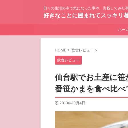
日々の生活の中で気になった事や、実践してみた事
好きなことに囲まれてスッキリ
ホー
HOME
>
飲食レビュー
>
飲食レビュー
仙台駅でお土産に笹
番笹かまを食べ比べ
2019年10月4日