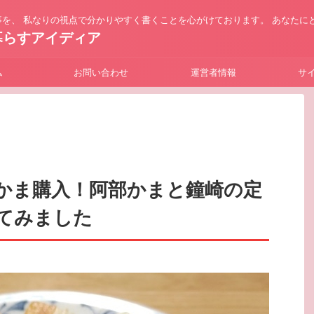
を、 私なりの視点で分かりやすく書くことを心がけております。 あなたに
暮らすアイディア
ム
お問い合わせ
運営者情報
サ
かま購入！阿部かまと鐘崎の定
てみました