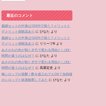
最近のコメント
裁縫セットの中身は100均で揃う？メリットと
デメリット体験談あり
に
ひなた
より
裁縫セットの中身は100均で揃う？メリットと
デメリット体験談あり
に
リリーフR
より
あさがおの色が朝と夕方で変わる理由としぼむ
時間が違うのはなぜ？
に
ひなた
より
あさがおの色が朝と夕方で変わる理由としぼむ
時間が違うのはなぜ？
に
高屋定史
より
梅シロップが発酵！酢を後入れでもOK？加熱後
のシロップと経過観察してみた
に
ひなた
より