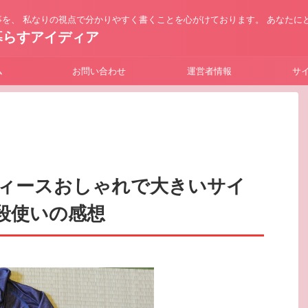
を、 私なりの視点で分かりやすく書くことを心がけております。 あなたに
暮らすアイディア
ム
お問い合わせ
運営者情報
サ
ィースおしゃれで大きいサイ
段使いの感想