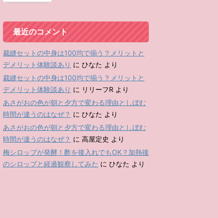
最近のコメント
裁縫セットの中身は100均で揃う？メリットと
デメリット体験談あり
に
ひなた
より
裁縫セットの中身は100均で揃う？メリットと
デメリット体験談あり
に
リリーフR
より
あさがおの色が朝と夕方で変わる理由としぼむ
時間が違うのはなぜ？
に
ひなた
より
あさがおの色が朝と夕方で変わる理由としぼむ
時間が違うのはなぜ？
に
高屋定史
より
梅シロップが発酵！酢を後入れでもOK？加熱後
のシロップと経過観察してみた
に
ひなた
より