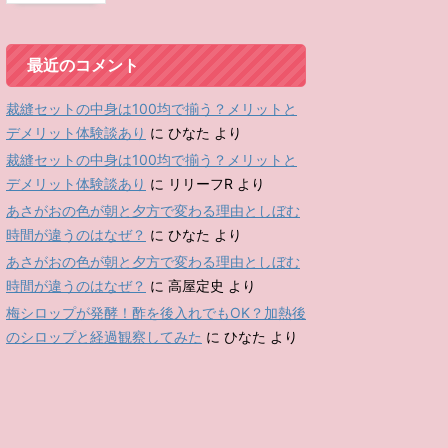
最近のコメント
裁縫セットの中身は100均で揃う？メリットと
デメリット体験談あり
に
ひなた
より
裁縫セットの中身は100均で揃う？メリットと
デメリット体験談あり
に
リリーフR
より
あさがおの色が朝と夕方で変わる理由としぼむ
時間が違うのはなぜ？
に
ひなた
より
あさがおの色が朝と夕方で変わる理由としぼむ
時間が違うのはなぜ？
に
高屋定史
より
梅シロップが発酵！酢を後入れでもOK？加熱後
のシロップと経過観察してみた
に
ひなた
より