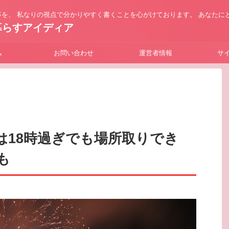
を、 私なりの視点で分かりやすく書くことを心がけております。 あなたに
暮らすアイディア
ム
お問い合わせ
運営者情報
サ
は18時過ぎでも場所取りでき
も