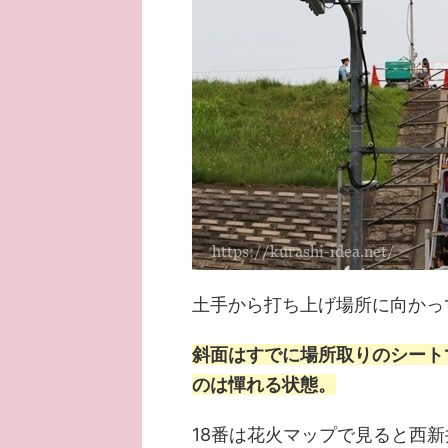
土手から打ち上げ場所に向かっ
斜面はすでに場所取りのシート
のは憚れる状態。
18番は花火マップで見ると西