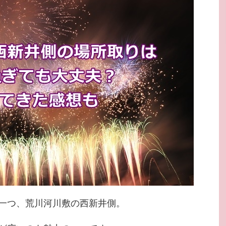
一つ、荒川河川敷の西新井側。