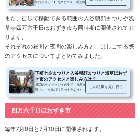
で行われる下町七夕まつり。地元商店街中心の手作り感の濃い楽
しいお祭りになっています。また...
また、徒歩で移動できる範囲の入谷朝顔まつりや浅
草寺四万六千日ほおずき市も同時期に開催されてお
ります。
それぞれの昼間と夜間の楽しみ方と、はしごする際
のアクセスについてまとめてみました。
下町七夕まつりと入谷朝顔まつりと浅草ほおず
き市のアクセスと楽しみ方は？
東京の七夕イベントの中で、浅草から上野にかけてのかっぱ橋本
この記事を見に行く
通りで、毎年7月7日の七夕を挟んで開催される、下町七夕まつ
り。同時期に開催される、入...
四万六千日ほおずき市
毎年7月9日と7月10日に開催されます。