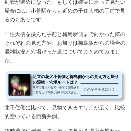
到着が遅めになった、もしくは確実に座って見たい
場合には、小菅駅からも近めの千住大橋の手前で見
るのもありです。
千住大橋を挟んだ手前と梅島駅側まで向かった際の
それぞれの見え方や、お帰りは梅島駅からの場合の
混雑状況と穴場だった道についてまとめてみまし
た。
足立の花火小菅側と梅島側からの見え方と帰り
の混雑・穴場ルートは？
東京の花火大会で一番早く開催される「足立の花火」土曜日、か
この記事を見に行く
つ打ち上げ本数が多い花火大会という事もあり、混雑はかなりの
もの。小菅駅で下車後、千住新橋...
北千住側に比べて、見物できるエリアが広く、比較
的空いている西新井側。
18時過ぎに到着しても座って見れる場所が取れた