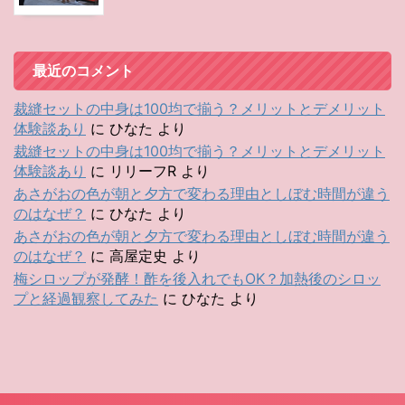
最近のコメント
裁縫セットの中身は100均で揃う？メリットとデメリット
体験談あり
に
ひなた
より
裁縫セットの中身は100均で揃う？メリットとデメリット
体験談あり
に
リリーフR
より
あさがおの色が朝と夕方で変わる理由としぼむ時間が違う
のはなぜ？
に
ひなた
より
あさがおの色が朝と夕方で変わる理由としぼむ時間が違う
のはなぜ？
に
高屋定史
より
梅シロップが発酵！酢を後入れでもOK？加熱後のシロッ
プと経過観察してみた
に
ひなた
より