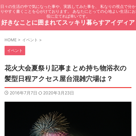
日々の生活の中で気になった事や、実践してみた事を、 私なりの視点で分か
りやすく書くことを心がけております。 あなたにとっての心地よい生活にお
役に立てれば幸いです。
好きなことに囲まれてスッキリ暮らすアイディア
HOME
>
イベント
>
イベント
花火大会夏祭り記事まとめ持ち物浴衣の
髪型日程アクセス屋台混雑穴場は？
2016年7月7日
2020年3月23日