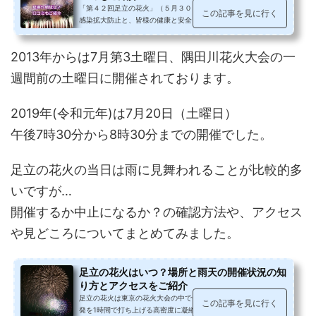
「第４２回足立の花火」（５月３０日）は、新型コロナウィルス
この記事を見に行く
感染拡大防止と、皆様の健康と安全を最優先するため中止となり
ました。延期、順延の可能性はあ...
2013年からは7月第3土曜日、隅田川花火大会の一
週間前の土曜日に開催されております。
2019年(令和元年)は7月20日（土曜日）
午後7時30分から8時30分までの開催でした。
足立の花火の当日は雨に見舞われることが比較的多
いですが…
開催するか中止になるか？の確認方法や、アクセス
や見どころについてまとめてみました。
足立の花火はいつ？場所と雨天の開催状況の知
り方とアクセスをご紹介
足立の花火は東京の花火大会の中で一番早く開催され、約13,000
この記事を見に行く
発を1時間で打ち上げる高密度に凝縮された花火大会です。時間が