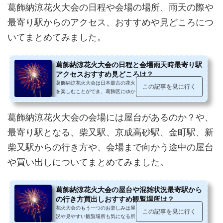
葛飾納涼花火大会の日程や会場の場所、雨天の際や
最寄り駅からのアクセス、おすすめや見どころにつ
いてまとめてみました。
葛飾納涼花火大会の日程と会場雨天時最寄り駅
アクセスおすすめ見どころは？
葛飾納涼花火大会は日本最古の花火・火の色が赤橙色のみの和火
この記事を見に行く
を楽しむことができ、葛飾区にゆかりのあるものをモチーフにし
た花火や、全国大会で総理大臣賞...
葛飾納涼花火大会の会場には屋台があるのか？や、
最寄り駅となる、柴又駅、京成高砂駅、金町駅、新
柴又駅からの行き方や、会場まで向かう途中の屋台
や買い出しについてまとめてみました。
葛飾納涼花火大会の屋台や混雑状況最寄駅から
の行き方買出しおすすめ観覧場所は？
花火大会のもう一つのお楽しみは屋台などの出店。また、混雑状
この記事を見に行く
況や見やすい観覧場所も気になる所。葛飾納涼花火大会の屋台や