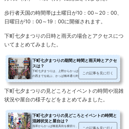
歩行者天国の時間帯は土曜日が10：00～20：00、
日曜日が10：00～19：00に開催されます。
下町七夕まつりの日時と雨天の場合とアクセスにつ
いてまとめてみました。
下町七夕まつりの期間と時間と雨天時とアクセ
スは？
下町七夕まつりは、上野からかっぱ橋道具街を抜け、浅草の六区
この記事を見に行く
の西までを結ぶ、かっぱ橋本通り約1.2㎞にわたって行われるお祭
りです。例年の人出は約40万人。...
下町七夕まつりの見どころとイベントの時間や混雑
状況や屋台の様子などをまとめてみました。
下町七夕まつりの見どころとイベントの時間と
混雑状況と屋台は？
浅草からかっぱ橋道具街を横切り、上野に向かうかっぱ橋本通り
この記事を見に行く