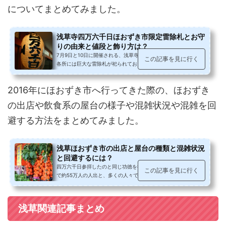
についてまとめてみました。
浅草寺四万六千日ほおずき市限定雷除札とお守
りの由来と値段と飾り方は？
7月9日と10日に開催される、浅草寺四万六千日ほおずき市。境内
この記事を見に行く
各所には巨大な雷除札が祀られており、この二日間は限定の御札
とお守りを授かることができます...
2016年にほおずき市へ行ってきた際の、ほおずき
の出店や飲食系の屋台の様子や混雑状況や混雑を回
避する方法をまとめてみました。
浅草ほおずき市の出店と屋台の種類と混雑状況
と回避するには？
四万六千日参拝したのと同じ功徳を得られると伝えられ、2日間
この記事を見に行く
で約55万人の人出と、多くの人々で賑わう浅草ほおずき市。ほお
ずき市へ行ってきた際の、ほおずき...
浅草関連記事まとめ