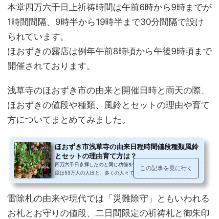
本堂四万六千日上祈祷時間は午前6時から9時までが
1時間間隔、9時半から19時半まで30分間隔で設け
られています。
ほおずきの露店は例年午前8時頃から午後9時頃まで
開催されております。
浅草寺のほおずき市の由来と開催日時と雨天の際、
ほおずきの値段や種類、風鈴とセットの理由や育て
方についてまとめてみました。
ほおずき市浅草寺の由来日程時間値段種類風鈴
とセットの理由育て方は？
四万六千日参拝したのと同じ功徳を得られると伝えられ、2015年
この記事を見に行く
度は55万人の人出と、多くの人々で賑わう浅草ほおずき市。ほお
ずきの華やかな色と風鈴の音色と...
雷除札の由来や現代では「災難除守」ともいわれる
お札とお守りの値段、二日間限定の祈祷札と御朱印