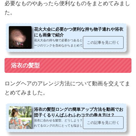
必要なものやあったら便利なものをまとめてみまし
た。
花火大会に必要かつ便利な持ち物子連れや浴衣
にも画像で紹介
花火大会の持ち物で必要かつあると便利なものを、画像と商品ペ
この記事を見に行く
ージのリンクを含めながらまとめてみました。楽しく思い出に残
る花火大会やお祭りの事前準備の...
浴衣の髪型
ロングヘアのアレンジ方法について動画を交えてま
とめてみました。
浴衣の髪型ロングの簡単アップ方法を動画でお
団子くるりんぱふわふわコテの巻き方は？
浴衣に合わせる髪型、どうしよう？と、アレンジしやすいといわ
この記事を見に行く
れてるロングの方にとっても悩ましい所ですよね。おだんごやく
るりんぱやふわふわアップ、下準...