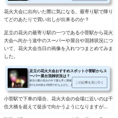
短めゆえ、飽きてしまいがちなお...
花火大会に出向いた際に気になる、最寄り駅で降り
てどのあたりで買い出しが出来るのか？
足立の花火の最寄り駅の一つである小菅駅から花火
大会へ向かう途中のスーパーや屋台や混雑状況につ
いて、花火大会当日の画像を入れつつまとめてみま
した。
足立の花火大会おすすめスポット小菅駅からス
ーパー屋台混雑状況は？
東京の夏の花火の中で最も早く開催される足立の花火。2016年は
この記事を見に行く
約13,500発を1時間で打ち上げた、高密度に凝縮された花火大会
でした。最寄り駅が複数ある中、20...
小菅駅で下車の場合、花火大会の会場に近いのは千
住大橋を超えて徒歩で向かうようになりますが…