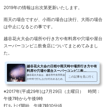
2019年の情報は出次第更新いたします。
雨天の場合ですが、小雨の場合は決行、大雨の場合
は中止になるとの事です。
越谷花火大会の場所や行き方や有料席や穴場や屋台
スーパーコンビニ飲食店についてまとめてみまし
た。
越谷花火大会の日程や雨天時や場所行き方や有
料席や穴場や屋台スーパーコンビニ飲...
越谷花火大会は、越谷市中央市民会館近くの葛西用水と旧荒川間
この記事を見に行く
の中州で打ち上げが行われるため、川の両岸から見ることででき
て、最寄り駅からメイン会場が近...
※2017年(平成29年)は7月29日（土曜日） 時間：
午後7時から午後9時
打ち上げ開始 午後7時10分頃