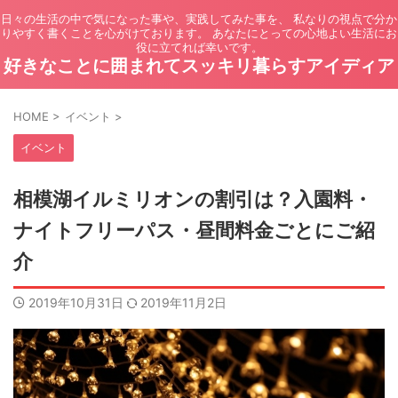
日々の生活の中で気になった事や、実践してみた事を、 私なりの視点で分か
りやすく書くことを心がけております。 あなたにとっての心地よい生活にお
役に立てれば幸いです。
好きなことに囲まれてスッキリ暮らすアイディア
HOME
>
イベント
>
イベント
相模湖イルミリオンの割引は？入園料・
ナイトフリーパス・昼間料金ごとにご紹
介
2019年10月31日
2019年11月2日