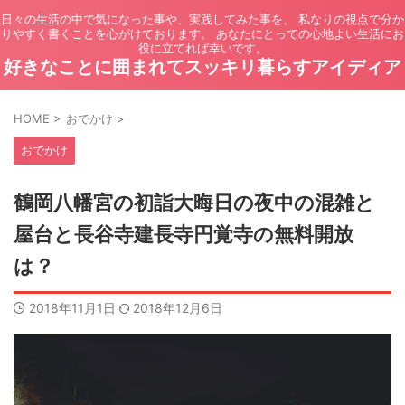
日々の生活の中で気になった事や、実践してみた事を、 私なりの視点で分か
りやすく書くことを心がけております。 あなたにとっての心地よい生活にお
役に立てれば幸いです。
好きなことに囲まれてスッキリ暮らすアイディア
HOME
>
おでかけ
>
おでかけ
鶴岡八幡宮の初詣大晦日の夜中の混雑と
屋台と長谷寺建長寺円覚寺の無料開放
は？
2018年11月1日
2018年12月6日