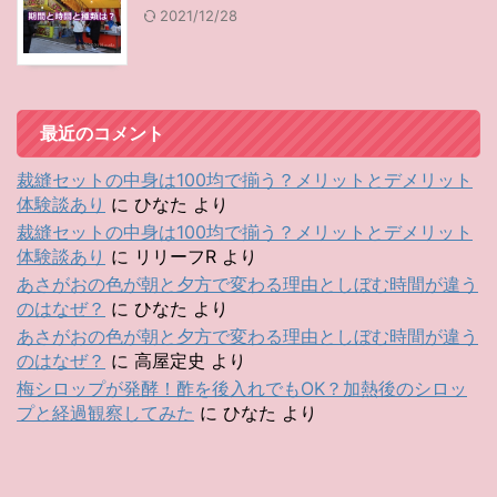
2021/12/28
最近のコメント
裁縫セットの中身は100均で揃う？メリットとデメリット
体験談あり
に
ひなた
より
裁縫セットの中身は100均で揃う？メリットとデメリット
体験談あり
に
リリーフR
より
あさがおの色が朝と夕方で変わる理由としぼむ時間が違う
のはなぜ？
に
ひなた
より
あさがおの色が朝と夕方で変わる理由としぼむ時間が違う
のはなぜ？
に
高屋定史
より
梅シロップが発酵！酢を後入れでもOK？加熱後のシロッ
プと経過観察してみた
に
ひなた
より