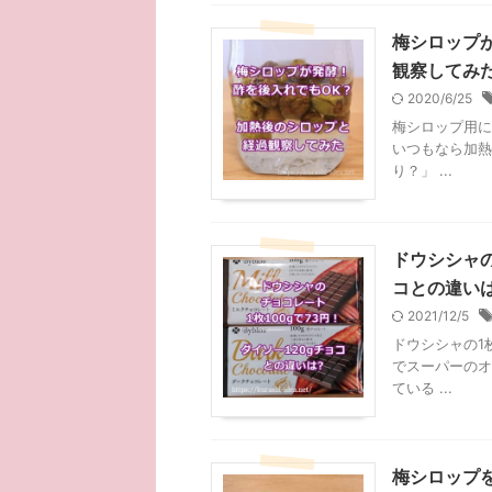
梅シロップ
観察してみ
2020/6/25
梅シロップ用に
いつもなら加熱
り？」 ...
ドウシシャの
コとの違い
2021/12/5
ドウシシャの1
でスーパーのオ
ている ...
梅シロップ