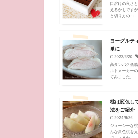
口溶けの良さと
えるかもですが
と切り方のコ ..
ヨーグルテ
単に
2022/6/20
高タンパク低脂
ルトメーカーの
てみました。 ..
桃は変色し
法をご紹介
2024/6/26
ジューシーな桃
んな変色桃を見
でしょうか。 ..