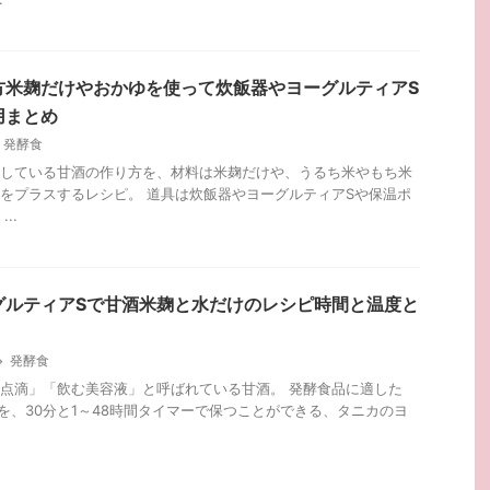
方米麹だけやおかゆを使って炊飯器やヨーグルティアS
用まとめ
発酵食
している甘酒の作り方を、材料は米麹だけや、うるち米やもち米
をプラスするレシピ。 道具は炊飯器やヨーグルティアSや保温ポ
..
グルティアSで甘酒米麹と水だけのレシピ時間と温度と
発酵食
点滴」「飲む美容液」と呼ばれている甘酒。 発酵食品に適した
℃を、30分と1～48時間タイマーで保つことができる、タニカのヨ