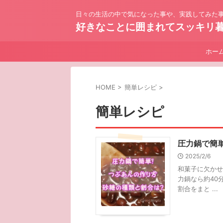
日々の生活の中で気になった事や、実践してみた事
好きなことに囲まれてスッキリ
ホー
HOME
>
簡単レシピ
>
簡単レシピ
圧力鍋で簡
2025/2/6
和菓子に欠かせ
力鍋なら約40
割合をまと ...