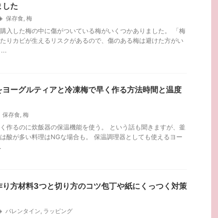
ました
保存食
,
梅
購入した梅の中に傷がついている梅がいくつかありました。 「梅
たりカビが生えるリスクがあるので、傷のある梅は避けた方がい
..
をヨーグルティアと冷凍梅で早く作る方法時間と温度
保存食
,
梅
く作るのに炊飯器の保温機能を使う。 という話も聞きますが、釜
は酸が多い料理はNGな場合も。 保温調理器としても使えるヨー
.
作り方材料3つと切り方のコツ包丁や紙にくっつく対策
バレンタイン
,
ラッピング