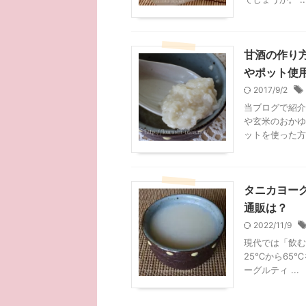
甘酒の作り
やポット使
2017/9/2
当ブログで紹介
や玄米のおかゆ
ットを使った方 .
タニカヨー
通販は？
2022/11/9
現代では「飲む
25℃から65
ーグルティ ...