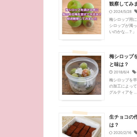
観察してみ
2024/5/28
梅シロップ用に
シロップが濁っ
いのかな…？」 .
梅シロップ
と味は？
2018/6/4
梅シロップを早
の加工によって
グルティアを ..
生チョコの
は？
2020/2/16