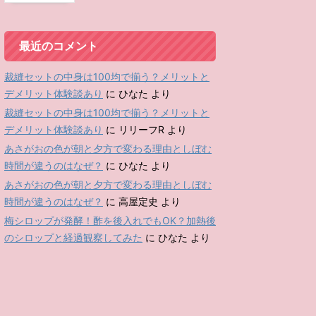
最近のコメント
裁縫セットの中身は100均で揃う？メリットと
デメリット体験談あり
に
ひなた
より
裁縫セットの中身は100均で揃う？メリットと
デメリット体験談あり
に
リリーフR
より
あさがおの色が朝と夕方で変わる理由としぼむ
時間が違うのはなぜ？
に
ひなた
より
あさがおの色が朝と夕方で変わる理由としぼむ
時間が違うのはなぜ？
に
高屋定史
より
梅シロップが発酵！酢を後入れでもOK？加熱後
のシロップと経過観察してみた
に
ひなた
より