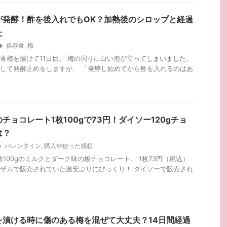
が発酵！酢を後入れでもOK？加熱後のシロップと経過
た
保存食
,
梅
青梅を漬けて11日目。 梅の周りに白い泡が立ってしまいました。
して発酵止めをしますが、 「発酵し始めてから酢を入れるのはあ
チョコレート1枚100gで73円！ダイソー120gチョ
は？
バレンタイン
,
購入や使った感想
枚100gのミルクとダーク味の板チョコレート。 1枚73円（税込）
ザムで販売されていた激安ぶりにびっくり！ ダイソーで販売され
を漬ける時に傷のある梅を混ぜて大丈夫？14日間経過