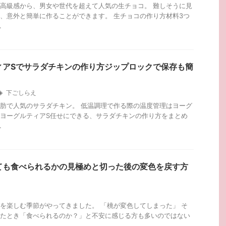
高級感から、男女や世代を超えて人気の生チョコ。 難しそうに見
、意外と簡単に作ることができます。 生チョコの作り方材料3つ
.
ィアSでサラダチキンの作り方ジップロックで保存も簡
下ごしらえ
肪で人気のサラダチキン。 低温調理で作る際の温度管理はヨーグ
ヨーグルティアS任せにできる、サラダチキンの作り方をまとめ
.
ても食べられるかの見極めと切った後の変色を戻す方
を楽しむ季節がやってきました。 「桃が変色してしまった」 そ
たとき「食べられるのか？」と不安に感じる方も多いのではない
.