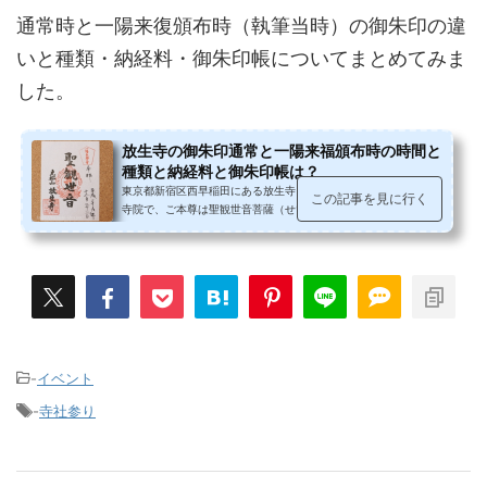
通常時と一陽来復頒布時（執筆当時）の御朱印の違
いと種類・納経料・御朱印帳についてまとめてみま
した。
放生寺の御朱印通常と一陽来福頒布時の時間と
種類と納経料と御朱印帳は？
東京都新宿区西早稲田にある放生寺。弘法大師ゆかりの真言宗の
この記事を見に行く
寺院で、ご本尊は聖観世音菩薩（せいかんのんぼさつ）通称は融
通虫封観世音（ゆうずうむしふう...
-
イベント
-
寺社参り