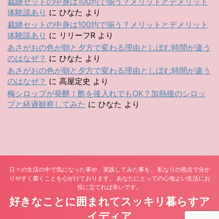
裁縫セットの中身は100均で揃う？メリットとデメリット
体験談あり
に
ひなた
より
裁縫セットの中身は100均で揃う？メリットとデメリット
体験談あり
に
リリーフR
より
あさがおの色が朝と夕方で変わる理由としぼむ時間が違う
のはなぜ？
に
ひなた
より
あさがおの色が朝と夕方で変わる理由としぼむ時間が違う
のはなぜ？
に
高屋定史
より
梅シロップが発酵！酢を後入れでもOK？加熱後のシロッ
プと経過観察してみた
に
ひなた
より
日々の生活の中で気になった事や、実践してみた事を、 私なりの視点で分か
りやすく書くことを心がけております。 あなたにとっての心地よい生活にお
役に立てれば幸いです。
好きなことに囲まれてスッキリ暮らすア
イディア