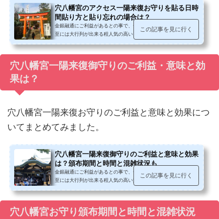
穴八幡宮のアクセス一陽来復お守りを貼る日時
間貼り方と貼り忘れの場合は？
金銀融通にご利益があるとの事で、一陽来復お守り頒布初日の冬
この記事を見に行く
至には大行列が出来る程人気の高い、早稲田大学キャンパス近く
にある穴八幡宮。私も数年間授か...
穴八幡宮一陽来復御守りのご利益・意味と効
果は？
穴八幡宮一陽来復お守りのご利益と意味と効果につ
いてまとめてみました。
穴八幡宮一陽来復御守りのご利益と意味と効果
は？頒布期間と時間と混雑状況も
金銀融通にご利益があるとの事で、一陽来復お守り頒布初日の冬
この記事を見に行く
至には大行列が出来る程人気の高い穴八幡宮。私も数年間授かり
に伺っています。穴八幡宮一陽来...
穴八幡宮お守り頒布期間と時間と混雑状況