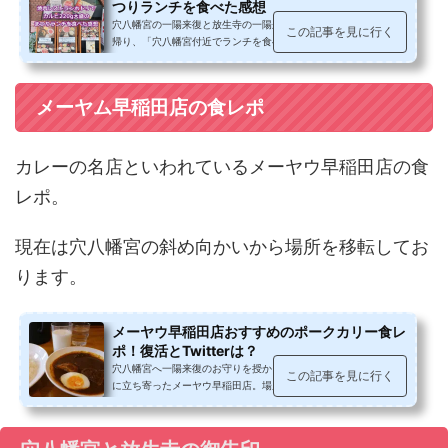
つりランチを食べた感想
穴八幡宮の一陽来復と放生寺の一陽来福のお守りを頂きに行った
この記事を見に行く
帰り、「穴八幡宮付近でランチを食べることができたら…」と探
していたら、カルビ220g800円に惹...
メーヤム早稲田店の食レポ
カレーの名店といわれているメーヤウ早稲田店の食
レポ。
現在は穴八幡宮の斜め向かいから場所を移転してお
ります。
メーヤウ早稲田店おすすめのポークカリー食レ
ポ！復活とTwitterは？
穴八幡宮へ一陽来復のお守りを授かりに行った際のランチタイム
この記事を見に行く
に立ち寄ったメーヤウ早稲田店。場所や主なメニューやおすすめ
のポークカリーを食べた感想、タ...