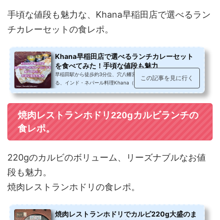
手頃な値段も魅力な、Khana早稲田店で選べるラン
チカレーセットの食レポ。
Khana早稲田店で選べるランチカレーセット
を食べてみた！手頃な値段も魅力
早稲田駅から徒歩約3分位、穴八幡宮から徒歩1分位の場所にあ
この記事を見に行く
る、インド・ネパール料理Khana（カナ） 早稲田店。ドリンク付
きで690円（税抜）からの選べるカレ...
焼肉レストランホドリ220gカルビランチの
食レポ。
220gのカルビのボリューム、リーズナブルなお値
段も魅力。
焼肉レストランホドリの食レポ。
焼肉レストランホドリでカルビ220g大盛のま