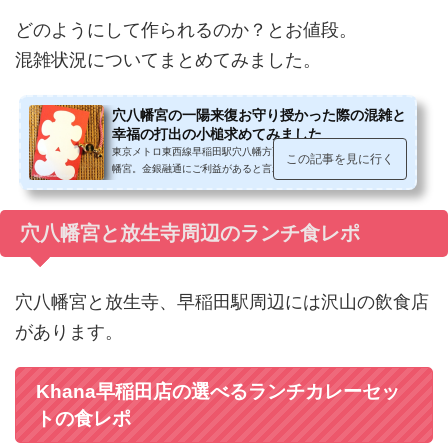
どのようにして作られるのか？とお値段。
混雑状況についてまとめてみました。
穴八幡宮の一陽来復お守り授かった際の混雑と
幸福の打出の小槌求めてみました
東京メトロ東西線早稲田駅穴八幡方面改札から徒歩3分程の穴八
この記事を見に行く
幡宮。金銀融通にご利益があると言われ、冬至から節分までのみ
授かることの出来る一陽来復お守り...
穴八幡宮と放生寺周辺のランチ食レポ
穴八幡宮と放生寺、早稲田駅周辺には沢山の飲食店
があります。
Khana早稲田店の選べるランチカレーセッ
トの食レポ