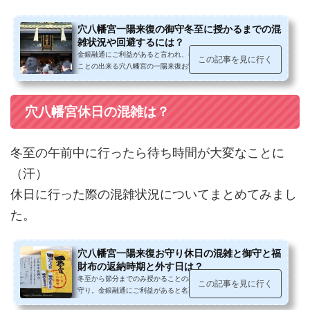
穴八幡宮一陽来復の御守冬至に授かるまでの混
雑状況や回避するには？
金銀融通にご利益があると言われ、冬至から節分までのみ授かる
この記事を見に行く
ことの出来る穴八幡宮の一陽来復お守り。これまでは平日に授か
りに伺っていましたが、混雑覚悟...
穴八幡宮休日の混雑は？
冬至の午前中に行ったら待ち時間が大変なことに
（汗）
休日に行った際の混雑状況についてまとめてみまし
た。
穴八幡宮一陽来復お守り休日の混雑と御守と福
財布の返納時期と外す日は？
冬至から節分までのみ授かることの出来る穴八幡宮の一陽来復お
この記事を見に行く
守り。金銀融通にご利益があると名高く、冬至の日の日中に伺い
ましたら、お守りを授かるまで2時...