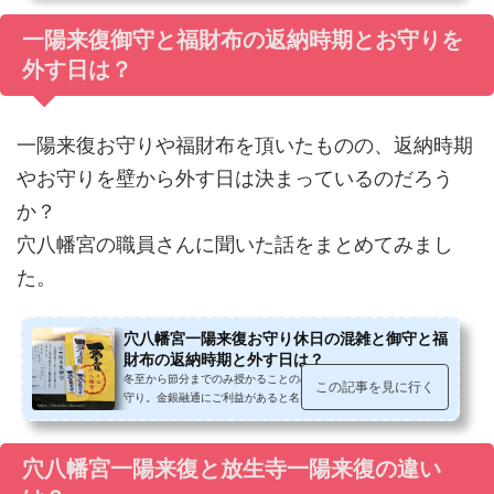
一陽来復御守と福財布の返納時期とお守りを
外す日は？
一陽来復お守りや福財布を頂いたものの、返納時期
やお守りを壁から外す日は決まっているのだろう
か？
穴八幡宮の職員さんに聞いた話をまとめてみまし
た。
穴八幡宮一陽来復お守り休日の混雑と御守と福
財布の返納時期と外す日は？
冬至から節分までのみ授かることの出来る穴八幡宮の一陽来復お
この記事を見に行く
守り。金銀融通にご利益があると名高く、冬至の日の日中に伺い
ましたら、お守りを授かるまで2時...
穴八幡宮一陽来復と放生寺一陽来復の違い