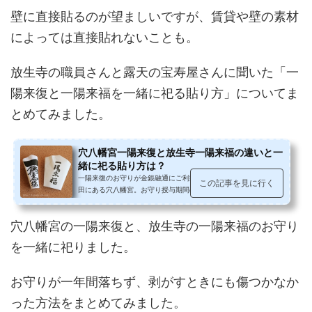
壁に直接貼るのが望ましいですが、賃貸や壁の素材
によっては直接貼れないことも。
放生寺の職員さんと露天の宝寿屋さんに聞いた「一
陽来復と一陽来福を一緒に祀る貼り方」についてま
とめてみました。
穴八幡宮一陽来復と放生寺一陽来福の違いと一
緒に祀る貼り方は？
一陽来復のお守りが金銀融通にご利益があることで名高い、早稲
この記事を見に行く
田にある穴八幡宮。お守り授与期間の冬至から節分までには多く
の方が参拝されます。隣りの放生...
穴八幡宮の一陽来復と、放生寺の一陽来福のお守り
を一緒に祀りました。
お守りが一年間落ちず、剥がすときにも傷つかなか
った方法をまとめてみました。