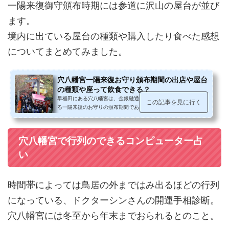
一陽来復御守頒布時期には参道に沢山の屋台が並び
ます。
境内に出ている屋台の種類や購入したり食べた感想
についてまとめてみました。
穴八幡宮一陽来復お守り頒布期間の出店や屋台
の種類や座って飲食できる？
早稲田にある穴八幡宮は、金銀融通にご利益があると言われてい
この記事を見に行く
る一陽来復のお守りの頒布期間である冬至から節分までの期間は
多くの参拝客で賑わい、境内の中...
穴八幡宮で行列のできるコンピューター占
い
時間帯によっては鳥居の外まではみ出るほどの行列
になっている、ドクターシンさんの開運手相診断。
穴八幡宮には冬至から年末までおられるとのこと。