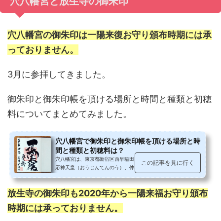
穴八幡宮と放生寺の御朱印
穴八幡宮の御朱印は一陽来復お守り頒布時期には承
っておりません。
3月に参拝してきました。
御朱印と御朱印帳を頂ける場所と時間と種類と初穂
料についてまとめてみました。
穴八幡宮で御朱印と御朱印帳を頂ける場所と時
間と種類と初穂料は？
穴八幡宮は、東京都新宿区西早稲田にある神社です。ご祭神は、
この記事を見に行く
応神天皇（おうじんてんのう）、仲哀天皇（ちゅうあいてんの
う）、神功皇后（じんぐうこうごう...
放生寺の御朱印も2020年から一陽来福お守り頒布
時期には承っておりません。